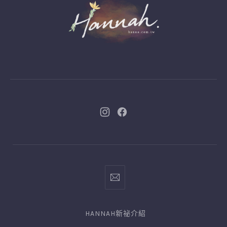
New
New
Window
Window
han81700@gmail.com
HANNAH新祕介紹