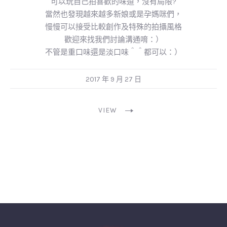
可以玩自己拍喜歡的味道，沒有局限?
當然也發現越來越多新娘或是孕媽咪們，
慢慢可以接受比較創作及特殊的拍攝風格
歡迎來找我們討論溝通唷：）
不管是重口味還是淡口味＾＾都可以：）
2017 年 9 月 27 日
VIEW
PREVIOUS
NEX