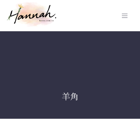
CLO
NAVIG
(ES
羊角